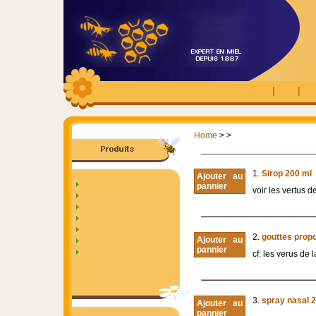
|
|
Home
>
>
1.
Sirop 200 ml
Ajouter au
pannier
voir les vertus d
2.
gouttes propo
Ajouter au
pannier
cf: les verus de 
3.
spray nasal 
Ajouter au
pannier