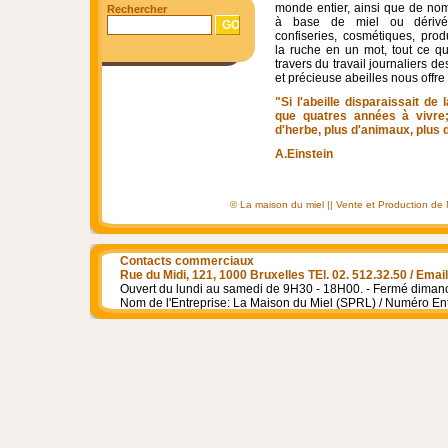
monde entier, ainsi que de no
Rechercher
à base de miel ou dérivé
confiseries, cosmétiques, prod
la ruche en un mot, tout ce q
travers du travail journaliers d
et précieuse abeilles nous offre
"Si l'abeille disparaissait de
que quatres années à vivre; p
d'herbe, plus d'animaux, plus
A.Einstein
© La maison du miel || Vente et Production de Mie
Contacts commerciaux
Rue du Midi, 121, 1000 Bruxelles TEl. 02. 512.32.50 / Em
Ouvert du lundi au samedi de 9H30 - 18H00. - Fermé dimanch
Nom de l'Entreprise: La Maison du Miel (SPRL) / Numéro En