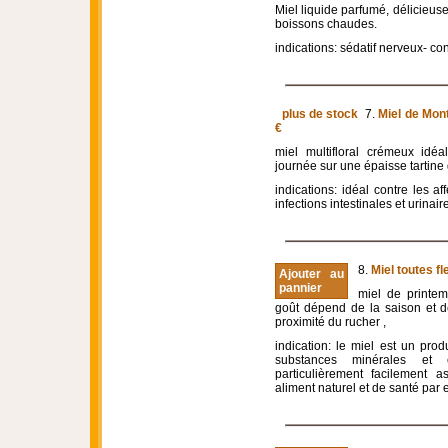
Miel liquide parfumé, délicieus
boissons chaudes.
indications: sédatif nerveux- c
plus de stock
7.
Miel de Mon
€
miel multifloral crémeux idé
journée sur une épaisse tartine 
indications: idéal contre les af
infections intestinales et urinair
8.
Miel toutes fl
Ajouter au
pannier
miel de printe
goût dépend de la saison et 
proximité du rucher ,
indication: le miel est un pro
substances minérales et 
particulièrement facilement 
aliment naturel et de santé par 