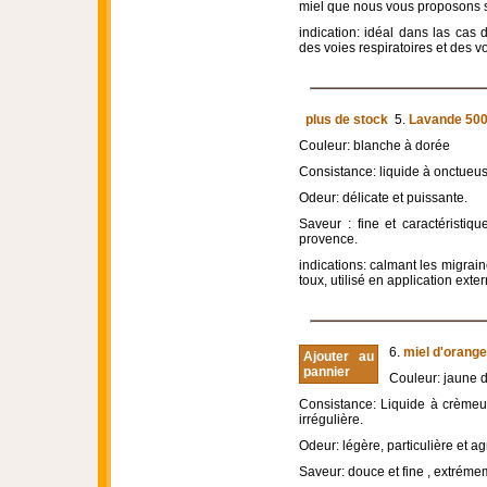
miel que nous vous proposons s
indication: idéal dans las cas d
des voies respiratoires et des v
plus de stock
5.
Lavande 500
Couleur: blanche à dorée
Consistance: liquide à onctueus
Odeur: délicate et puissante.
Saveur : fine et caractéristiq
provence.
indications: calmant les migrain
toux, utilisé en application exter
6.
miel d'orange
Ajouter au
pannier
Couleur: jaune d
Consistance: Liquide à crèmeux
irrégulière.
Odeur: légère, particulière et a
Saveur: douce et fine , extrém