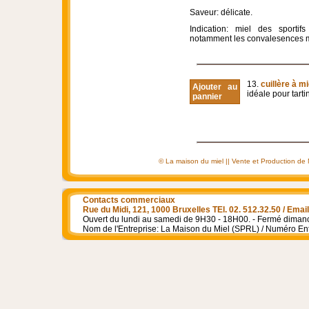
Saveur: délicate.
Indication: miel des sporti
notamment les convalesences méd
13.
cuillère à mi
Ajouter au
idéale pour tarti
pannier
© La maison du miel || Vente et Production de Mie
Contacts commerciaux
Rue du Midi, 121, 1000 Bruxelles TEl. 02. 512.32.50 / Em
Ouvert du lundi au samedi de 9H30 - 18H00. - Fermé dimanch
Nom de l'Entreprise: La Maison du Miel (SPRL) / Numéro En