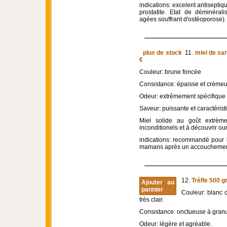
indications: excelent antiseptiqu
prostatite. Etat de déminérali
agées souffrant d'ostéoporose).
plus de stock
11.
miel de sar
€
Couleur: brune foncée
Consistance: épaisse et crèmeu
Odeur: extrêmement spécifique 
Saveur: puissante et caractérist
Miel solide au goût extrèmem
inconditionels et à découvrir our 
indications: recommandé pour l
mamans après un accouchemen
12.
Trèfle 500 g
Ajouter au
pannier
Couleur: blanc 
très clair.
Consistance: onctueuse à granul
Odeur: légère et agréable.