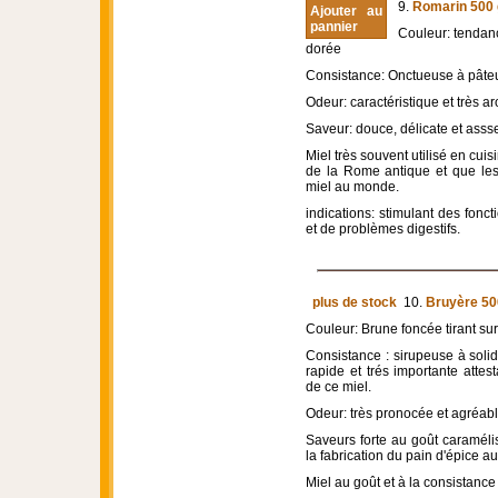
9.
Romarin 500 
Ajouter au
pannier
Couleur: tendan
dorée
Consistance: Onctueuse à pâte
Odeur: caractéristique et très a
Saveur: douce, délicate et asss
Miel très souvent utilisé en cuis
de la Rome antique et que le
miel au monde.
indications: stimulant des fonc
et de problèmes digestifs.
plus de stock
10.
Bruyère 50
Couleur: Brune foncée tirant sur
Consistance : sirupeuse à solid
rapide et trés importante attest
de ce miel.
Odeur: très pronocée et agréabl
Saveurs forte au goût caraméli
la fabrication du pain d'épice au
Miel au goût et à la consistance 