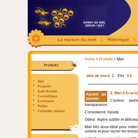
La maison du miel
|
Historique
Home
>
Produits
> Miel
plus de stock
1.
Prix :
0 €
Miel
Propolis
Gelé Royale
2.
Miel d'Acaci
Ajouter au
Cosmétique
pannier
Couleur: jaun
Confiserie
transparance.
Pollen
Corbeille cadeau
Consistance: liquide.
Odeur: légère subtile et délicie
Miel très doux idéal pour initie
cuisine et pour sucrer les boiss